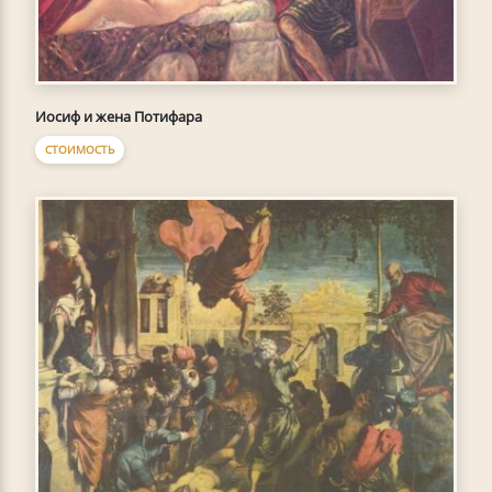
Иосиф и жена Потифара
СТОИМОСТЬ