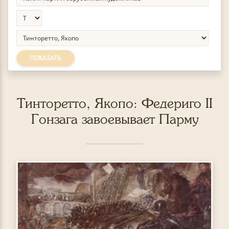
ПОКАЗАТЬ
Тинторетто, Якопо: Федериго II
Гонзага завоевывает Парму