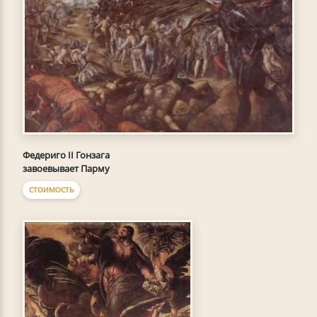
Федериго II Гонзага
завоевывает Парму
СТОИМОСТЬ