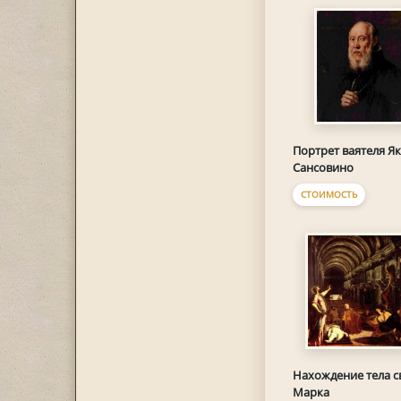
Портрет ваятеля Я
Сансовино
СТОИМОСТЬ
Нахождение тела св
Марка