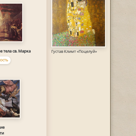
е тела св. Марка
Густав Климт «Поцелуй»
ОСТЬ
ие
ти