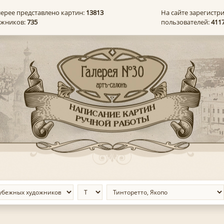
лерее представлено картин:
13813
На сайте зарегистр
ожников:
735
пользователей:
411