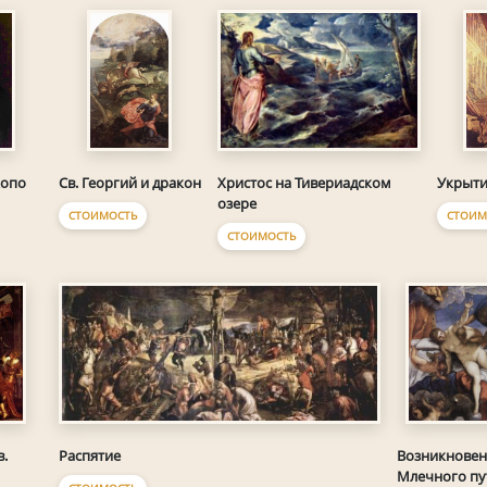
Христос на Тивериадском
копо
Св. Георгий и дракон
Укрыти
озере
СТОИМОСТЬ
СТОИМ
СТОИМОСТЬ
Распятие
.
Возникновен
Млечного пу