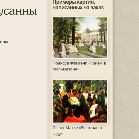
Примеры картин,
усанны
написанных на заказ
анны
Франсуа Фламенг «Прием в
Мальмезоне»
Огюст Макке «Ресторан в
саду»