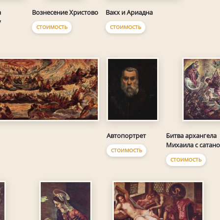
а
Вакх и Ариадна
Вознесение Христово
у
СТОИМОСТЬ
СТОИМОСТЬ
Автопортрет
Битва архангела
Михаила с сатан
СТОИМОСТЬ
СТОИМОСТЬ