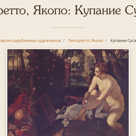
ретто, Якопо: Купание С
картин зарубежных художников
Тинторетто, Якопо
Купание Сус