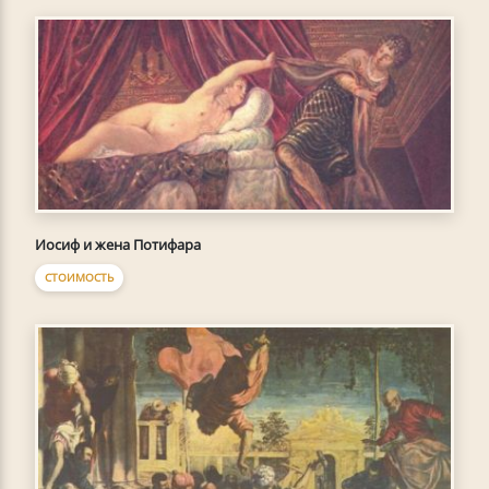
Иосиф и жена Потифара
СТОИМОСТЬ