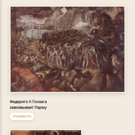
Федериго II Гонзага
завоевывает Парму
СТОИМОСТЬ