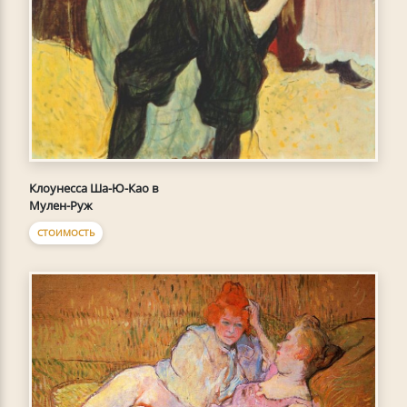
Клоунесса Ша-Ю-Као в
Мулен-Руж
СТОИМОСТЬ