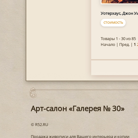
Уотерхаус, Джон У
СТОИМОСТЬ
Товары 1 - 30 из 85
Начало | Пред. |
1
Арт-салон «Галерея № 30»
© R52.RU
Продажа живописи для Вашего интерьера и копии