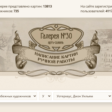
лерее представлено картин:
13813
На сайте зарегистр
ожников:
735
пользователей:
411