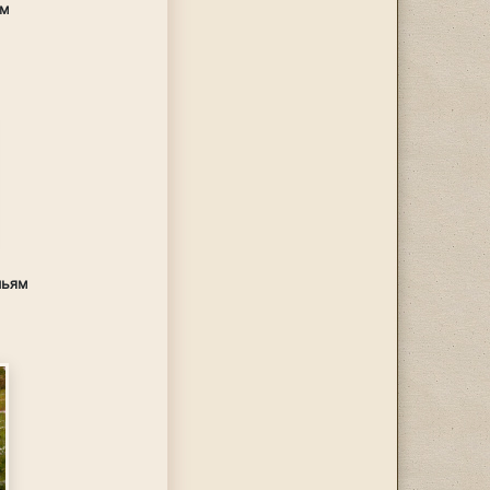
ям
льям