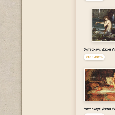
Уотерхаус, Джон У
СТОИМОСТЬ
Уотерхаус, Джон У