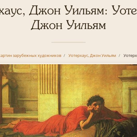
хаус, Джон Уильям: Уоте
Джон Уильям
картин зарубежных художников
Уотерхаус, Джон Уильям
Уотерх