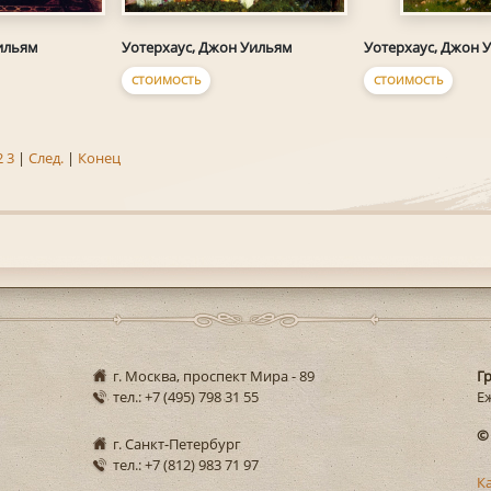
ильям
Уотерхаус, Джон Уильям
Уотерхаус, Джон 
СТОИМОСТЬ
СТОИМОСТЬ
2
3
|
След.
|
Конец
г. Москва, проспект Мира - 89
Г
тел.: +7 (495) 798 31 55
Еж
©
г. Санкт-Петербург
тел.: +7 (812) 983 71 97
К