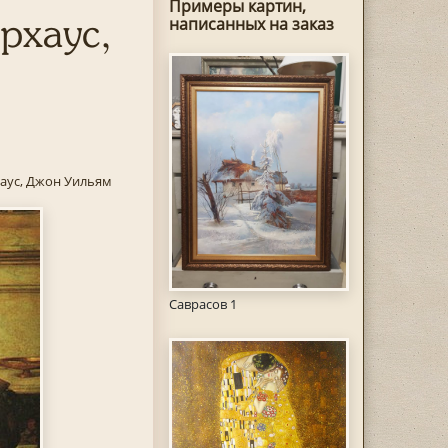
Примеры картин,
рхаус,
написанных на заказ
аус, Джон Уильям
Саврасов 1