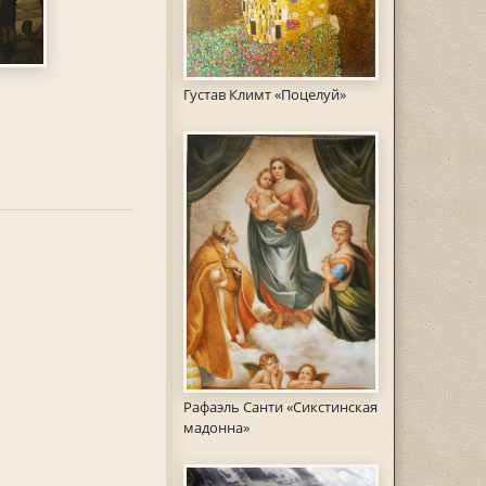
Густав Климт «Поцелуй»
Рафаэль Санти «Сикстинская
мадонна»