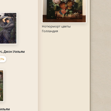
Нотюрморт цветы
Голландия
ус, Джон Уильям
СТЬ
Уильям