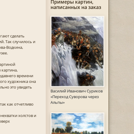
Примеры картин,
написанных на заказ
гают сделать
й. Так случилось и
ова-Водкина,
зее.
картиной
 картина,
недавнего времени
акого художника она
льно это увидеть
Василий Иванович Суриков
«Переход Суворова через
Альпы»
 так как отчетливо
нехватки холстов и
оверх