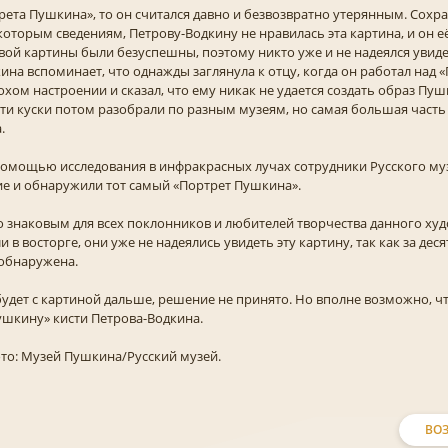
рета Пушкина», то он считался давно и безвозвратно утерянным. Сохр
оторым сведениям, Петрову-Водкину не нравилась эта картина, и он е
вой картины были безуспешны, поэтому никто уже и не надеялся увиде
ина вспоминает, что однажды заглянула к отцу, когда он работал над 
охом настроении и сказал, что ему никак не удается создать образ Пуш
 Эти куски потом разобрали по разным музеям, но самая большая часть
.
помощью исследования в инфракрасных лучах сотрудники Русского м
е и обнаружили тот самый «Портрет Пушкина».
о знаковым для всех поклонников и любителей творчества данного ху
 в восторге, они уже не надеялись увидеть эту картину, так как за деся
 обнаружена.
будет с картиной дальше, решение не принято. Но вполне возможно, чт
ушкину» кисти Петрова-Водкина.
то: Музей Пушкина/Русский музей.
ВОЗ