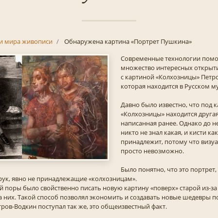
и мира живописи
Обнаружена картина «Портрет Пушкина»
Современные технологии помо
множество интересных открыти
с картиной «Колхозницы» Петр
которая находится в Русском му
Давно было известно, что под 
«Колхозницы» находится другая
написанная ранее. Однако до 
никто не знал какая, и кисти к
принадлежит, потому что визуа
просто невозможно.
Было понятно, что это портрет,
рук, явно не принадлежащие «колхозницам».
й поры было свойственно писать новую картину «поверх» старой из-за 
на них. Такой способ позволял экономить и создавать новые шедевры п
ров-Водкин поступал так же, это общеизвестный факт.