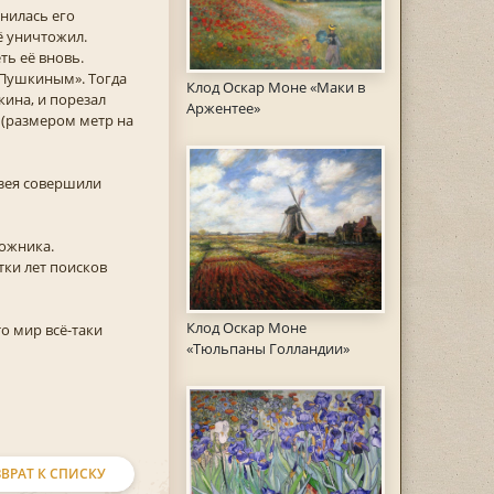
анилась его
ё уничтожил.
ть её вновь.
«Пушкиным». Тогда
Клод Оскар Моне «Маки в
кина, и порезал
Аржентее»
 (размером метр на
узея совершили
дожника.
тки лет поисков
Клод Оскар Моне
о мир всё-таки
«Тюльпаны Голландии»
ВРАТ К СПИСКУ