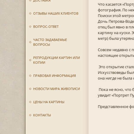
ДОСТАВКА
Что касается «Порт
фотография. По нек
ОТЗЫВЫ НАШИХ КЛИЕНТОВ
Поиски этой метро
Дочь Петрова-Водк
ВОПРОС-ОТВЕТ
отец был явно в пл
картину на куски.
метр) была утеряна
ЧАСТО ЗАДАВАЕМЫЕ
ВОПРОСЫ
Совсем недавно с 
настоящее открыти
РЕПРОДУКЦИИ КАРТИН ИЛИ
КОПИИ
Это открытие стал
Искусствоведы были
ПРАВОВАЯ ИНФОРМАЦИЯ
она нигде не была
НОВОСТИ МИРА ЖИВОПИСИ
Пока не ясно, что 
увидит «Портрет П
ЦЕНЫ НА КАРТИНЫ
Представленное фо
КОНТАКТЫ