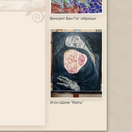
Винсент Ван Гог «Ирисы»
Эгон Шиле "Мать"