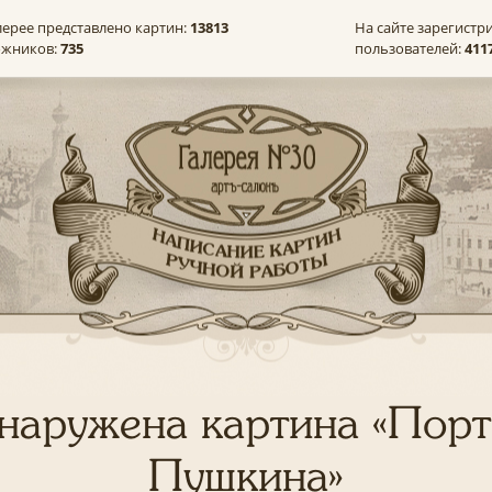
лерее представлено картин:
13813
На сайте зарегистр
ожников:
735
пользователей:
411
наружена картина «Порт
Пушкина»