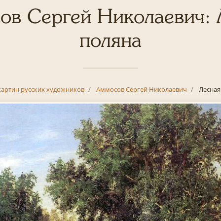
ов Сергей Николаевич: 
поляна
картин русских художников
Аммосов Сергей Николаевич
Лесная