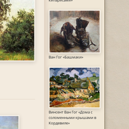
кипарисами»
Ван Гог «Башмаки»
Винсент Ван Гог «Дома с
соломенными крышами в
Кордевиле»