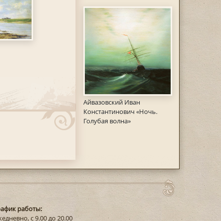
Айвазовский Иван
Константинович «Ночь.
Голубая волна»
рафик работы:
едневно, с 9.00 до 20.00