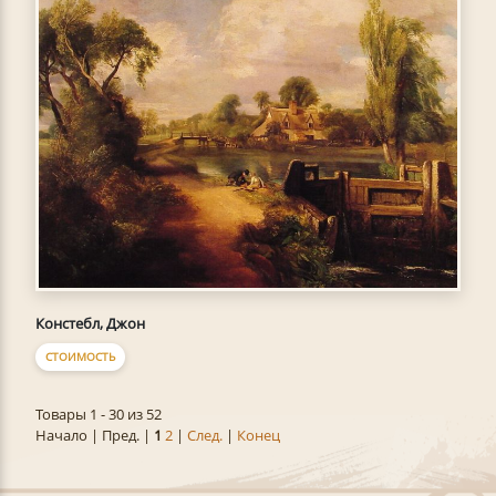
Констебл, Джон
СТОИМОСТЬ
Товары 1 - 30 из 52
Начало | Пред. |
1
2
|
След.
|
Конец