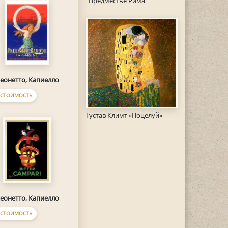
"Предместье Рима"
еонетто, Капиелло
СТОИМОСТЬ
Густав Климт «Поцелуй»
еонетто, Капиелло
СТОИМОСТЬ