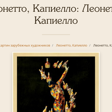
нетто, Капиелло: Леоне
Капиелло
картин зарубежных художников
Леонетто, Капиелло
Леонетто, 