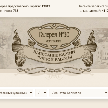
лерее представлено картин:
13813
На сайте зарегистр
ожников:
735
пользователей:
411