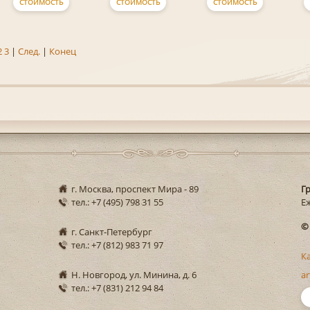
СТОИМОСТЬ
СТОИМОСТЬ
СТОИМОСТЬ
2
3
|
След.
|
Конец
г. Москва, проспект Мира - 89
Г
тел.: +7 (495) 798 31 55
Еж
©
г. Санкт-Петербург
тел.: +7 (812) 983 71 97
К
Н. Новгород, ул. Минина, д. 6
ar
тел.: +7 (831) 212 94 84