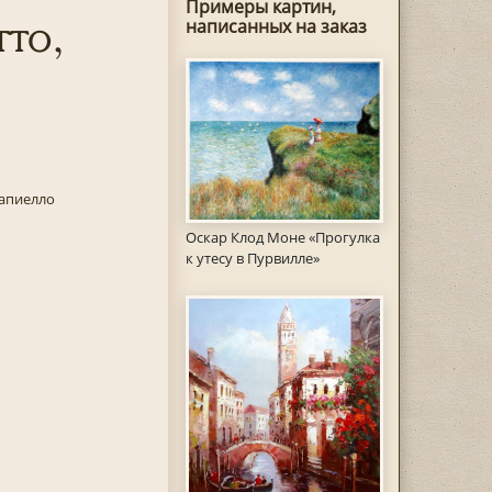
Примеры картин,
тто,
написанных на заказ
Капиелло
Оскар Клод Моне «Прогулка
к утесу в Пурвилле»