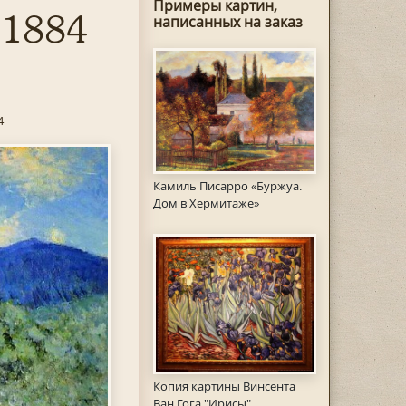
Примеры картин,
 1884
написанных на заказ
4
Камиль Писарро «Буржуа.
Дом в Хермитаже»
Копия картины Винсента
Ван Гога "Ирисы"