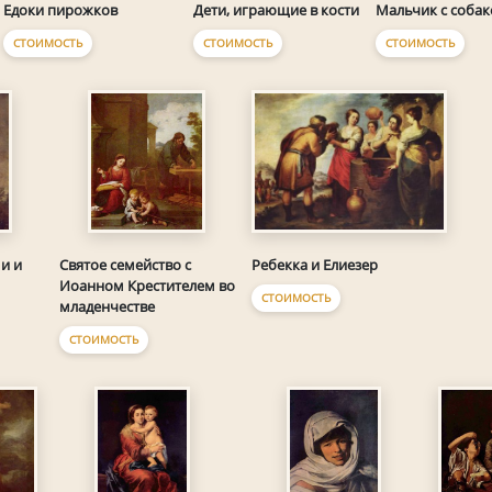
Едоки пирожков
Дети, играющие в кости
Мальчик с собак
СТОИМОСТЬ
СТОИМОСТЬ
СТОИМОСТЬ
Ребекка и Елиезер
и и
Святое семейство с
Иоанном Крестителем во
СТОИМОСТЬ
младенчестве
СТОИМОСТЬ