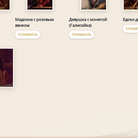
Едоки 
Мадонна с розовым
Девушка с монетой
венком
(Галисийка)
СТОИМ
СТОИМОСТЬ
СТОИМОСТЬ