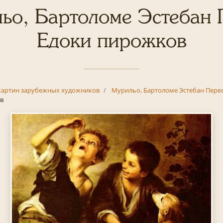
ьо, Бартоломе Эстебан 
Едоки пирожков
картин зарубежных художников
Мурильо, Бартоломе Эстебан Пере
в