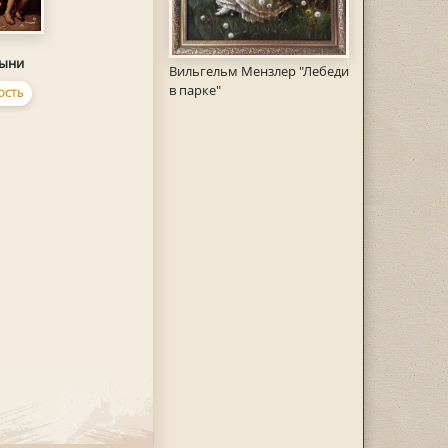
дыни
Вильгельм Мензлер "Лебеди
в парке"
ОСТЬ