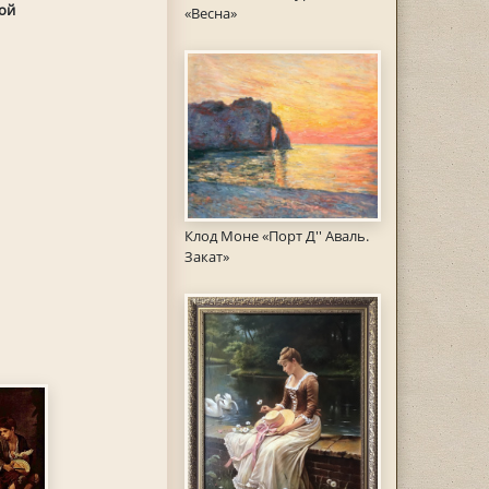
ой
«Весна»
Клод Моне «Порт Д'' Аваль.
Закат»