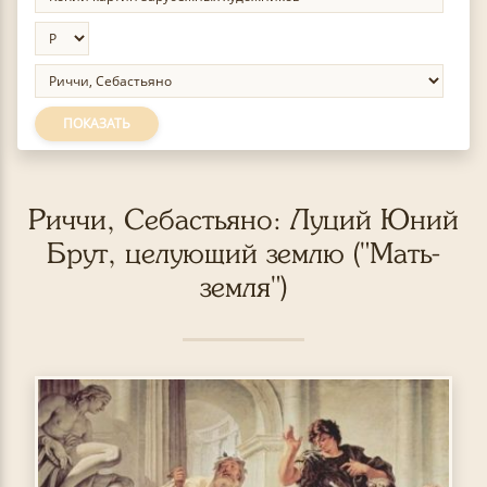
ПОКАЗАТЬ
Риччи, Себастьяно: Луций Юний
Брут, целующий землю ("Мать-
земля")