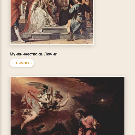
Мученичество св. Лючии
СТОИМОСТЬ