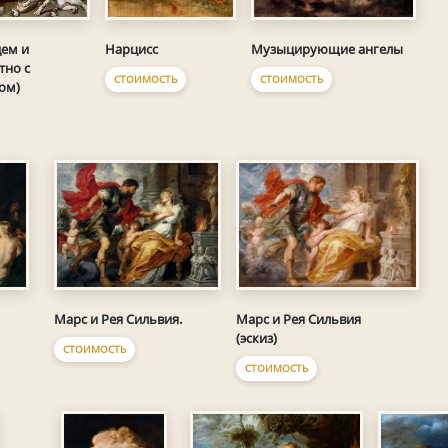
ем и
Нарцисс
Музыцирующие ангелы
тно с
СТОИМОСТЬ
СТОИМОСТЬ
ом)
Марс и Рея Сильвия.
Марс и Рея Сильвия
(эскиз)
СТОИМОСТЬ
СТОИМОСТЬ