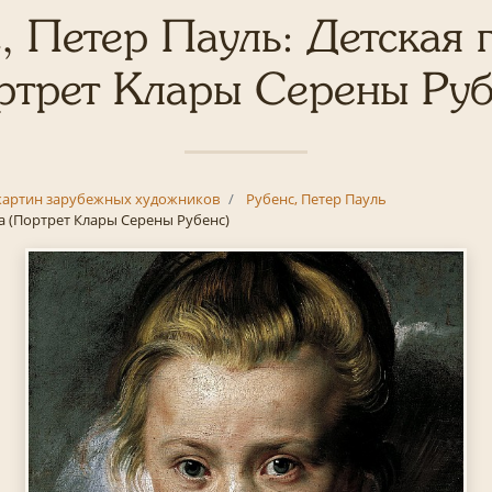
, Петер Пауль: Детская 
ртрет Клары Серены Руб
картин зарубежных художников
Рубенс, Петер Пауль
а (Портрет Клары Серены Рубенс)