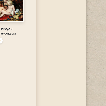
 Иисус и
нгелочками
Ь