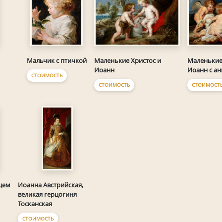
Маленькие Христос и
Маленькие
Мальчик с птичкой
Иоанн
Иоанн с а
СТОИМОСТЬ
СТОИМОСТЬ
СТОИМОСТ
цем
Иоанна Австрийская,
великая герцогиня
Тосканская
СТОИМОСТЬ