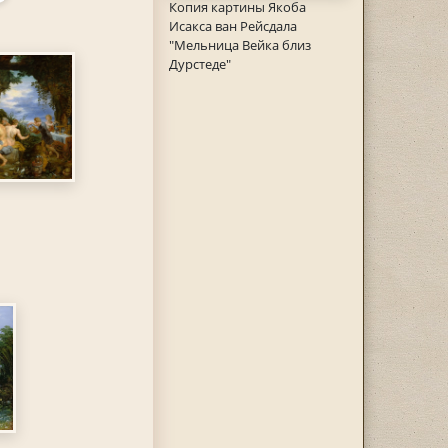
Копия картины Якоба
Исакса ван Рейсдала
"Мельница Вейка близ
Дурстеде"