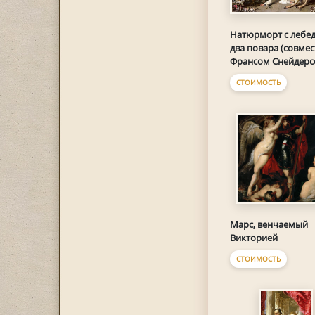
Натюрморт с лебед
два повара (совмес
Франсом Снейдерс
СТОИМОСТЬ
Марс, венчаемый
Викторией
СТОИМОСТЬ