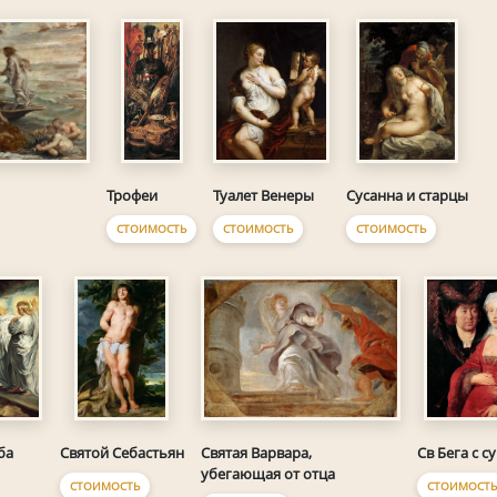
Туалет Венеры
Трофеи
Сусанна и старцы
СТОИМОСТЬ
СТОИМОСТЬ
СТОИМОСТЬ
Святая Варвара,
ба
Святой Себастьян
Св Бега с 
убегающая от отца
СТОИМОСТЬ
СТОИМОСТ