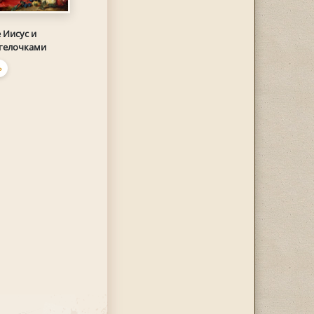
 Иисус и
нгелочками
Ь