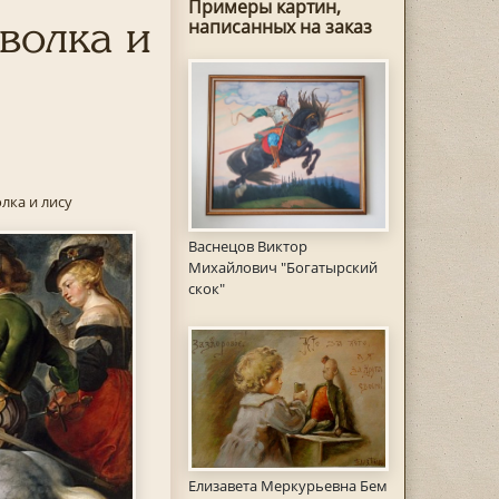
Примеры картин,
волка и
написанных на заказ
лка и лису
Васнецов Виктор
Михайлович "Богатырский
скок"
Елизавета Меркурьевна Бем