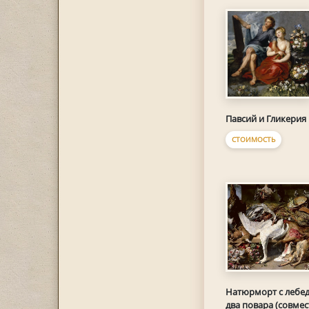
Павсий и Гликерия
СТОИМОСТЬ
Натюрморт с лебед
два повара (совмес