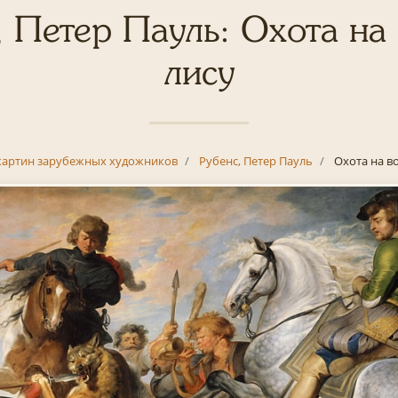
, Петер Пауль: Охота на 
лису
картин зарубежных художников
Рубенс, Петер Пауль
Охота на во