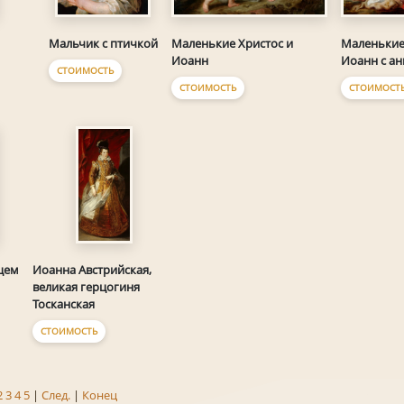
Маленькие Христос и
Маленькие
Мальчик с птичкой
Иоанн
Иоанн с а
СТОИМОСТЬ
СТОИМОСТЬ
СТОИМОСТ
цем
Иоанна Австрийская,
великая герцогиня
Тосканская
СТОИМОСТЬ
2
3
4
5
|
След.
|
Конец