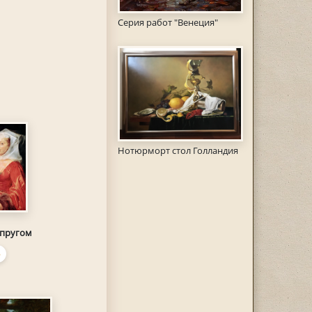
Серия работ "Венеция"
Нотюрморт стол Голландия
супругом
Ь