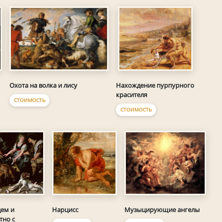
Охота на волка и лису
Нахождение пурпурного
красителя
СТОИМОСТЬ
СТОИМОСТЬ
ем и
Нарцисс
Музыцирующие ангелы
тно с