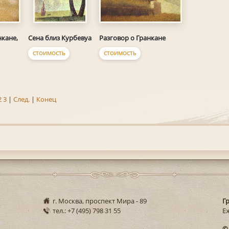
нкане,
Разговор о Гранкане
Сена близ Курбевуа
СТОИМОСТЬ
СТОИМОСТЬ
2
3
|
След.
|
Конец
г. Москва, проспект Мира - 89
Г
тел.: +7 (495) 798 31 55
Еж
©