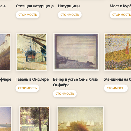
Натурщицы
Мост в Кур
ан-
Стоящая натурщица
СТОИМОСТЬ
СТОИМОСТЬ
СТОИМОСТЬ
Женщины на б
нфлёре
Гавань в Онфлёре
Вечер в устье Сены близ
Онфлёра
СТОИМОСТЬ
СТОИМОСТЬ
СТОИМОСТЬ