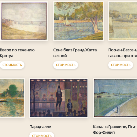
Сена близ Гранд-Жатта
Вверх по течению
Пор-ан-Бессен
весной
Кротуа
гавань при от
СТОИМОСТЬ
СТОИМОСТЬ
СТОИМОСТЬ
Парад-алле
Канал в Гравлине, Пти-
Фор-Филип
СТОИМОСТЬ