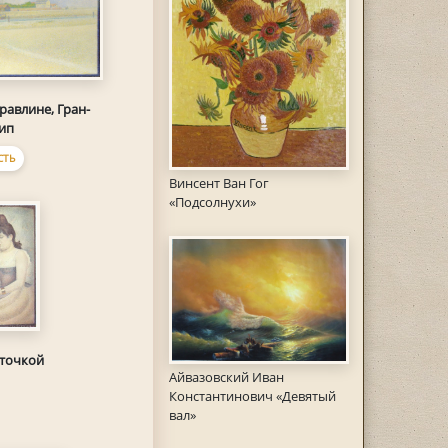
Гравлине, Гран-
ип
СТЬ
Винсент Ван Гог
«Подсолнухи»
сточкой
Айвазовский Иван
Константинович «Девятый
вал»