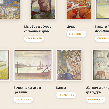
Цирк
Канал в 
Мыс Бек-дю-Хoc в
Фор-Фил
солнечный день
СТОИМОСТЬ
СТОИМО
СТОИМОСТЬ
Вечер на канале в
Канкан
Женщина с ки
Гравлине
для пудры
СТОИМОСТЬ
СТОИМОСТЬ
СТОИМОСТЬ