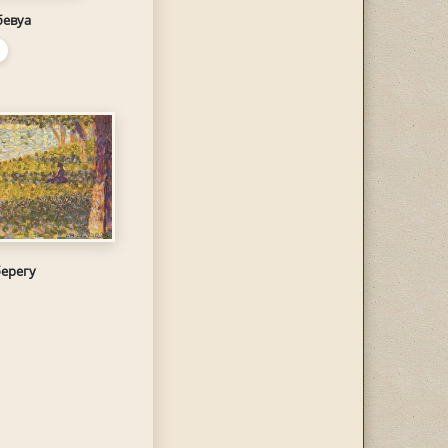
бевуа
ерегу