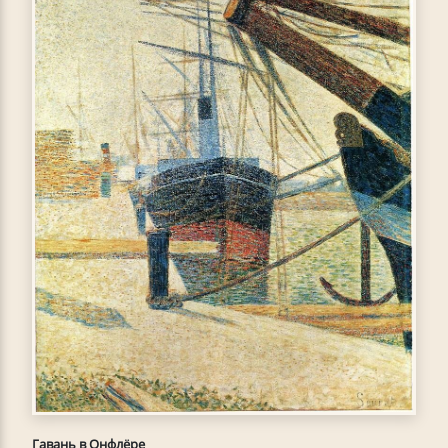
Гавань в Онфлёре