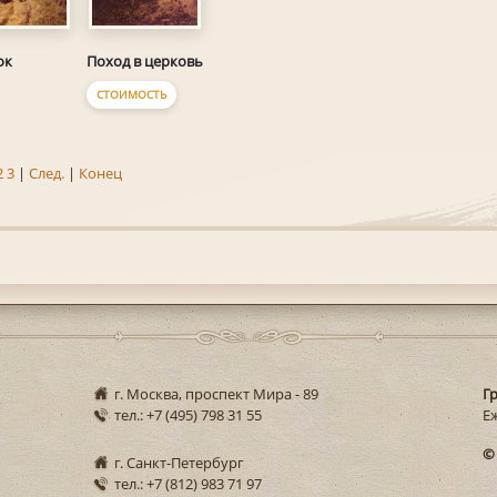
ок
Поход в церковь
СТОИМОСТЬ
2
3
|
След.
|
Конец
г. Москва, проспект Мира - 89
Г
тел.: +7 (495) 798 31 55
Еж
©
г. Санкт-Петербург
тел.: +7 (812) 983 71 97