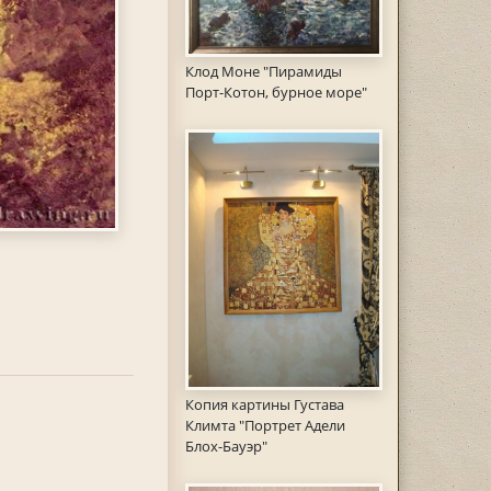
Клод Моне "Пирамиды
Порт-Котон, бурное море"
Копия картины Густава
Климта "Портрет Адели
Блох-Бауэр"