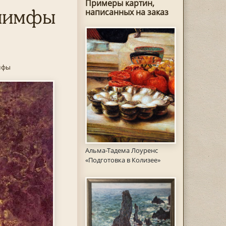
Примеры картин,
 нимфы
написанных на заказ
мфы
Альма-Тадема Лоуренс
«Подготовка в Колизее»