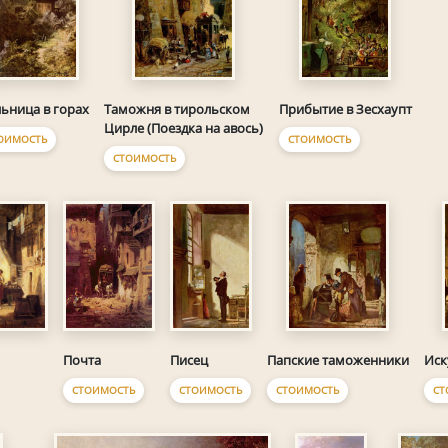
ьница в горах
Таможня в тирольском
Прибытие в Зесхаупт
Цирле (Поездка на авось)
ОИМОСТЬ
СТОИМОСТЬ
СТОИМОСТЬ
Писец
Почта
Папские таможенники
Иск
СТОИМОСТЬ
СТОИМОСТЬ
СТОИМОСТЬ
СТ