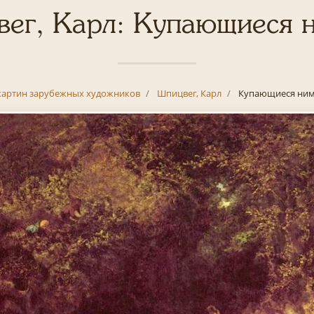
ег, Карл: Купающиеся
картин зарубежных художников
Шпицвег, Карл
Купающиеся ни