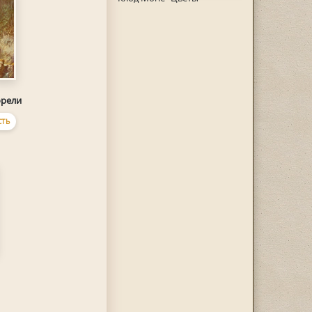
орели
СТЬ