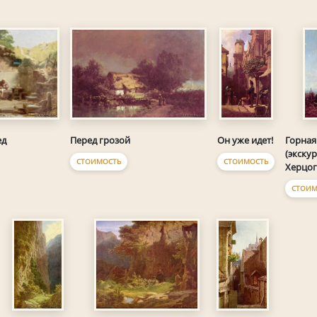
ед
Перед грозой
Он уже идет!
Горная
(экскур
СТОИМОСТЬ
СТОИМОСТЬ
Херцог
СТОИМ