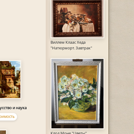
Виллем Клаас Хеда
"Натюрморт. Завтрак"
усство и наука
ОИМОСТЬ
Клод Моне "Цветы"