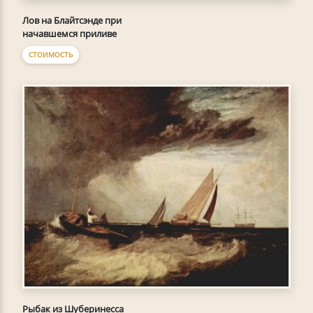
Лов на Блайтсэнде при
начавшемся приливе
СТОИМОСТЬ
Рыбак из Шуберинесса