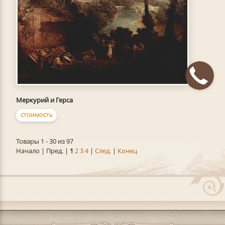
Меркурий и Герса
СТОИМОСТЬ
Товары 1 - 30 из 97
Начало | Пред. |
1
2
3
4
|
След.
|
Конец