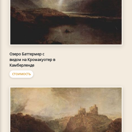
Озеро Баттермер с
видом на Кромакуотер в
Камберленде
СТОИМОСТЬ