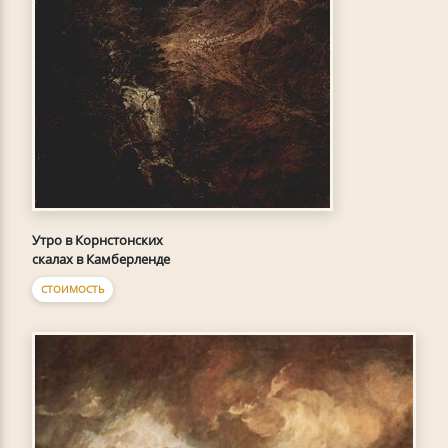
Утро в Корнстонских
скалах в Камберленде
СТОИМОСТЬ