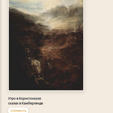
Утро в Корнстонских
скалах в Камберленде
СТОИМОСТЬ