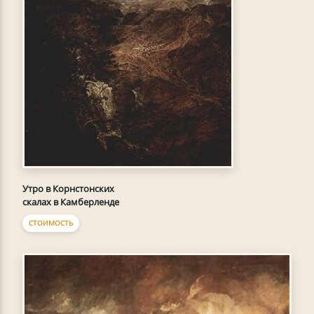
Утро в Корнстонских
скалах в Камберленде
СТОИМОСТЬ