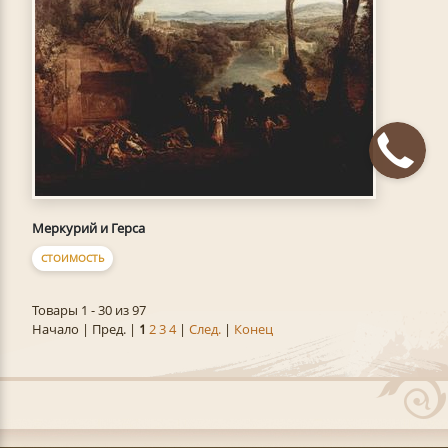
Меркурий и Герса
СТОИМОСТЬ
Товары 1 - 30 из 97
Начало | Пред. |
1
2
3
4
|
След.
|
Конец