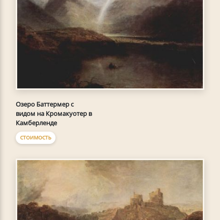
Озеро Баттермер с
видом на Кромакуотер в
Камберленде
СТОИМОСТЬ