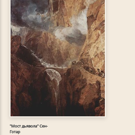
"Мост дьявола" Сен-
Готар