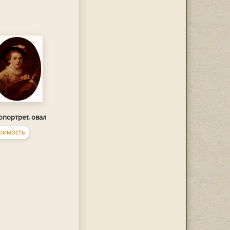
опортрет, овал
ОИМОСТЬ