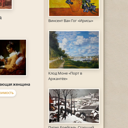
й
Винсент Ван Гог «Ирисы»
Клод Моне «Порт в
Аржантёе»
ающая женщина
ОИМОСТЬ
Питер Брейгель Старший