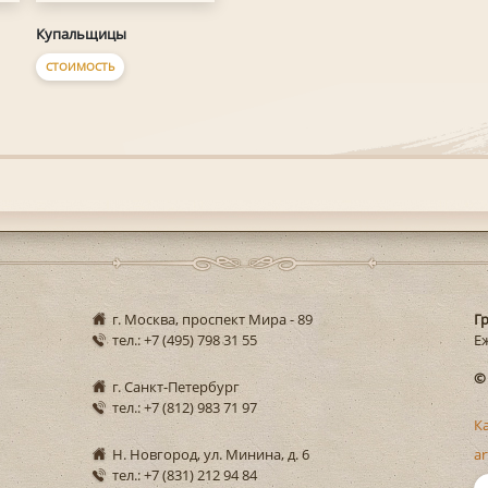
Купальщицы
СТОИМОСТЬ
г. Москва, проспект Мира - 89
Г
тел.: +7 (495) 798 31 55
Еж
©
г. Санкт-Петербург
тел.: +7 (812) 983 71 97
К
Н. Новгород, ул. Минина, д. 6
ar
тел.: +7 (831) 212 94 84