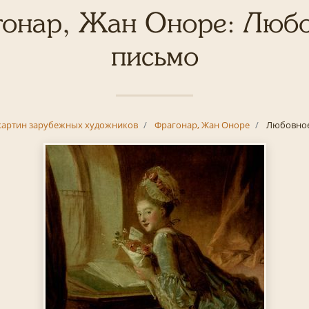
онар, Жан Оноре: Люб
письмо
картин зарубежных художников
Фрагонар, Жан Оноре
Любовное