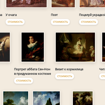
У очага
Поэт
Поцелуй украдко
на
СТОИМОСТЬ
СТОИМОСТЬ
СТОИМОСТЬ
Визит к кормилице
Портрет аббата Сен-Нон
Чит
в придуманном костюме
СТОИМОСТЬ
СТ
СТОИМОСТЬ