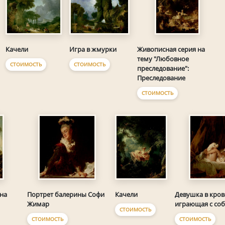
Качели
Игра в жмурки
Живописная серия на
тему "Любовное
СТОИМОСТЬ
СТОИМОСТЬ
преследование":
Преследование
СТОИМОСТЬ
Качели
на
Портрет балерины Софи
Девушка в кров
Жимар
играющая с со
СТОИМОСТЬ
СТОИМОСТЬ
СТОИМОСТЬ