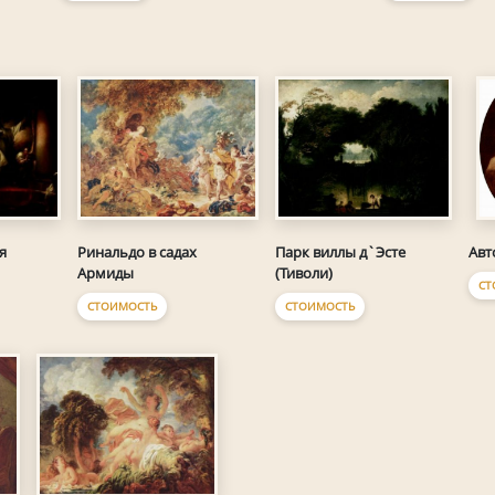
я
Ринальдо в садах
Парк виллы д`Эсте
Авт
Армиды
(Тиволи)
СТ
СТОИМОСТЬ
СТОИМОСТЬ