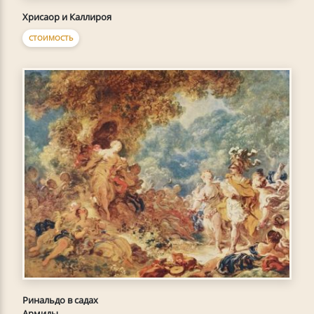
Хрисаор и Каллироя
СТОИМОСТЬ
Ринальдо в садах
Армиды