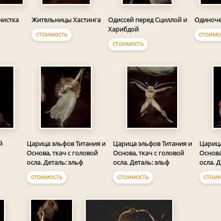
нистка
Жительницы Хастинга
Одиссей перед Сциллой и
Одиноче
Харибдой
СТОИМОСТЬ
СТОИМО
СТОИМОСТЬ
й
Царица эльфов Титания и
Царица эльфов Титания и
Царица
Основа, ткач с головой
Основа, ткач с головой
Основа
осла. Деталь: эльф
осла. Деталь: эльф
осла. 
СТОИМОСТЬ
СТОИМОСТЬ
СТОИМ