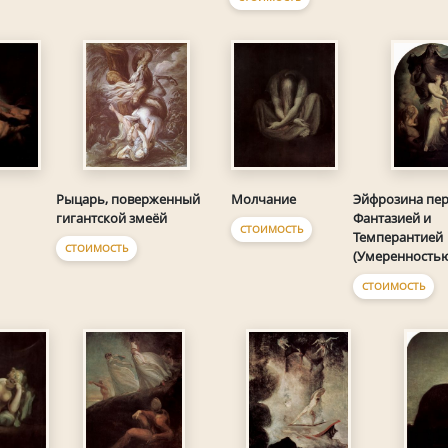
Молчание
Рыцарь, поверженный
Эйфрозина пер
гигантской змеёй
Фантазией и
СТОИМОСТЬ
Темперантией
СТОИМОСТЬ
(Умеренность
СТОИМОСТЬ