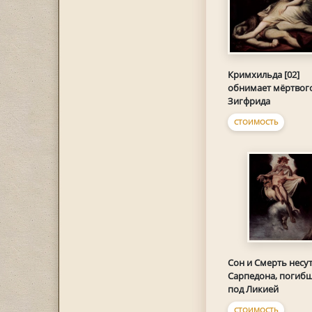
Кримхильда [02]
обнимает мёртвог
Зигфрида
СТОИМОСТЬ
Сон и Смерть несут
Сарпедона, погиб
под Ликией
СТОИМОСТЬ