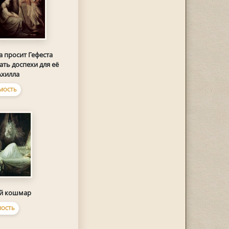
а просит Гефеста
ать доспехи для её
Ахилла
МОСТЬ
й кошмар
ОСТЬ