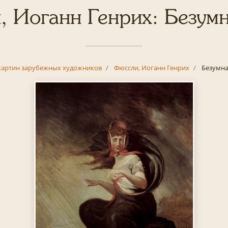
, Иоганн Генрих: Безумн
картин зарубежных художников
Фюссли, Иоганн Генрих
Безумна