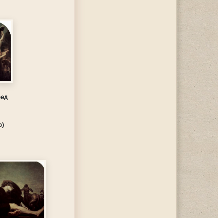
ед
ю)