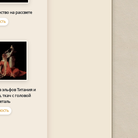
ство на рассвете
СТЬ
 эльфов Титания и
, ткач с головой
Деталь
ОСТЬ