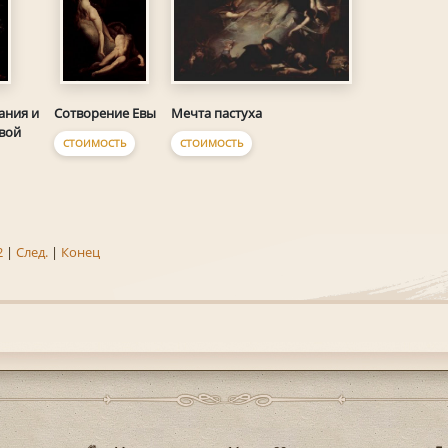
Мечта пастуха
ания и
Сотворение Евы
овой
СТОИМОСТЬ
СТОИМОСТЬ
2
|
След.
|
Конец