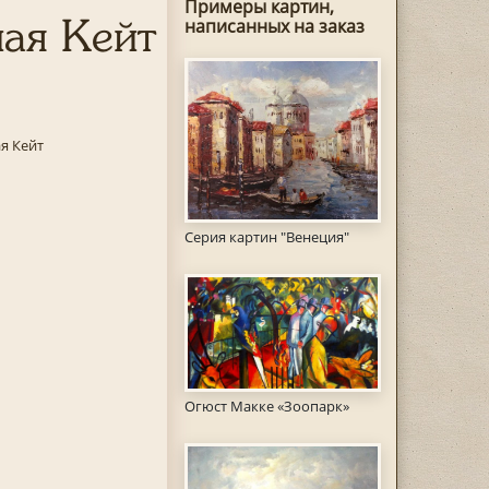
Примеры картин,
ая Кейт
написанных на заказ
я Кейт
Серия картин "Венеция"
Огюст Макке «Зоопарк»