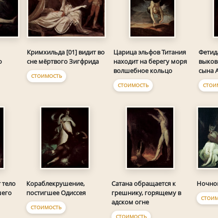
Кримхильда [01] видит во
Царица эльфов Титания
Фетид
о
сне мёртвого Зигфрида
находит на берегу моря
выков
волшебное кольцо
сына 
СТОИМОСТЬ
СТОИМОСТЬ
СТОИ
Ночно
 тело
Кораблекрушение,
Сатана обращается к
шего
постигшее Одиссея
грешнику, горящему в
СТОИМ
адском огне
СТОИМОСТЬ
СТОИМОСТЬ