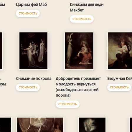
Царица фей Маб
Кинжалы для леди
дом
Макбет
СТОИМОСТЬ
СТОИМОСТЬ
Безумная Ке
,
Снимание покрова
Добродетель призывает
ном
молодость вернуться
СТОИМОСТЬ
СТОИМОСТЬ
(освободиться из сетей
порока)
СТОИМОСТЬ