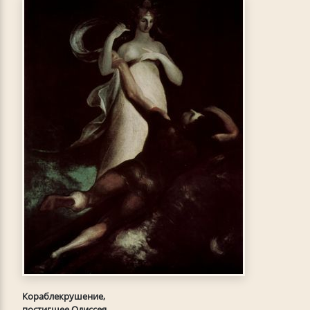
Кораблекрушение,
постигшее Одиссея