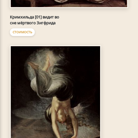
Кримхильда [01] видит во
сне мёртвого Зигфрида
СТОИМОСТЬ