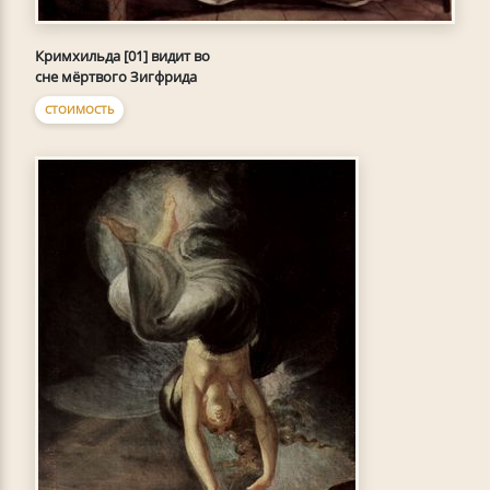
Кримхильда [01] видит во
сне мёртвого Зигфрида
СТОИМОСТЬ