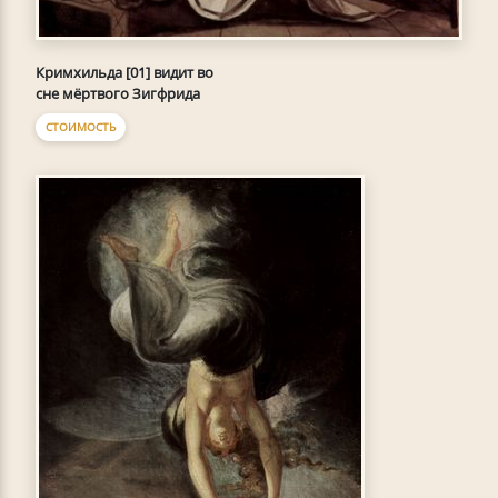
Кримхильда [01] видит во
сне мёртвого Зигфрида
СТОИМОСТЬ