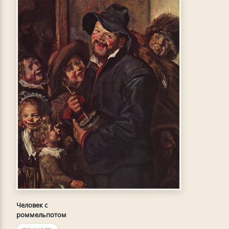
Человек с
роммельпотом