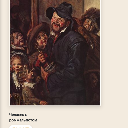
Человек с
роммельпотом