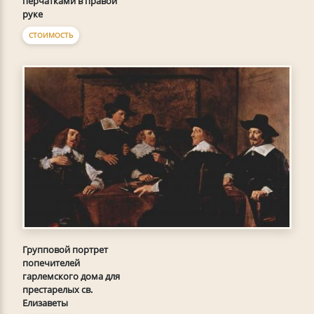
перчатками в правой
руке
СТОИМОСТЬ
Групповой портрет
попечителей
гарлемского дома для
престарелых св.
Елизаветы