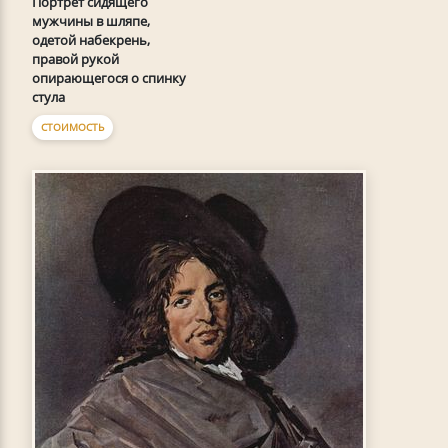
Портрет сидящего
мужчины в шляпе,
одетой набекрень,
правой рукой
опирающегося о спинку
стула
СТОИМОСТЬ