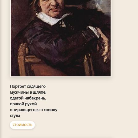
Портрет сидящего
мужчины в шляпе,
одетой набекрень,
правой рукой
опирающегося о спинку
стула
СТОИМОСТЬ