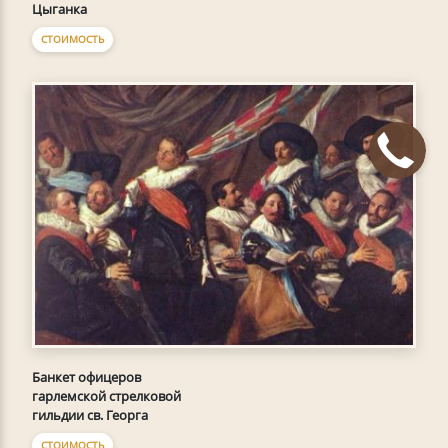
Цыганка
СТОИМОСТЬ
Банкет офицеров
гарлемской стрелковой
гильдии св. Георга
СТОИМОСТЬ