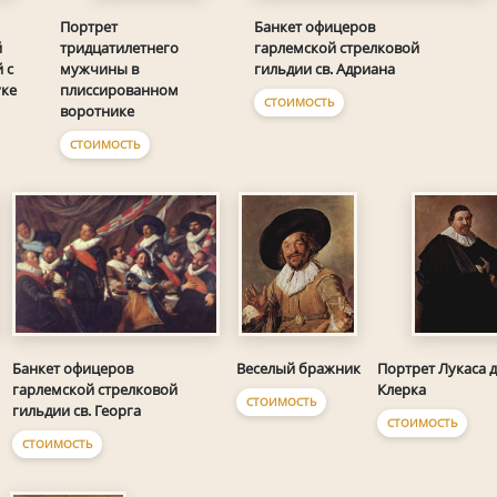
Банкет офицеров
Портрет
гарлемской стрелковой
й
тридцатилетнего
гильдии св. Адриана
 с
мужчины в
уке
плиссированном
СТОИМОСТЬ
воротнике
СТОИМОСТЬ
Банкет офицеров
Веселый бражник
Портрет Лукаса 
гарлемской стрелковой
Клерка
СТОИМОСТЬ
гильдии св. Георга
СТОИМОСТЬ
СТОИМОСТЬ