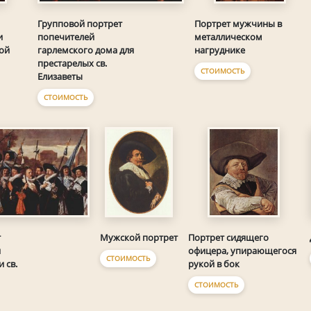
Групповой портрет
Портрет мужчины в
попечителей
и
металлическом
гарлемского дома для
ой
нагруднике
престарелых св.
СТОИМОСТЬ
Елизаветы
СТОИМОСТЬ
т
Мужской портрет
Портрет сидящего
й
офицера, упирающегося
СТОИМОСТЬ
 св.
рукой в бок
СТОИМОСТЬ