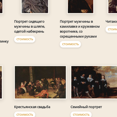
Портрет сидящего
Портрет мужчины в
Читаю
мужчины в шляпе,
камилавке и кружевном
СТОИМ
одетой набекрень
воротнике, со
скрещенными руками
СТОИМОСТЬ
пинку
СТОИМОСТЬ
Крестьянская свадьба
Семейный портрет
СТОИМОСТЬ
СТОИМОСТЬ