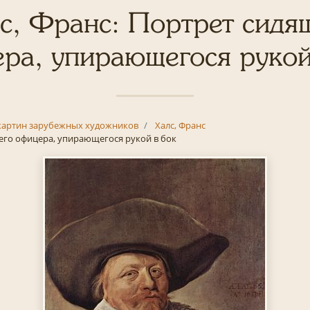
с, Франс: Портрет сидя
ра, упирающегося рукой
картин зарубежных художников
Халс, Франс
его офицера, упирающегося рукой в бок