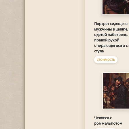
Портрет сидящего
мужчины в шляпе,
одетой набекрень,
правой рукой
опирающегося о с
стула
СТОИМОСТЬ
Человек с
роммельпотом