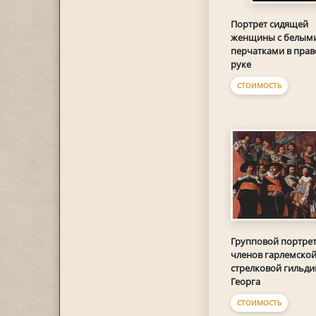
Портрет сидящей
женщины с белым
перчатками в прав
руке
СТОИМОСТЬ
Групповой портре
членов гарлемско
стрелковой гильдии
Георга
СТОИМОСТЬ