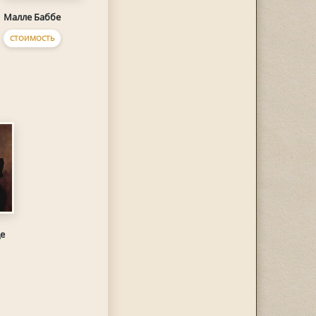
Малле Баббе
СТОИМОСТЬ
де