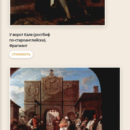
У ворот Кале (ростбиф
по-староанглийски).
Фрагмент
СТОИМОСТЬ