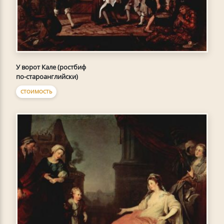
У ворот Кале (ростбиф
по-староанглийски)
СТОИМОСТЬ