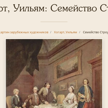
рт, Уильям: Семейство С
картин зарубежных художников
Хогарт, Уильям
Семейство Стро