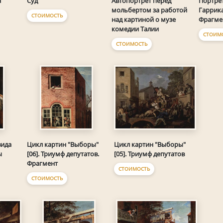
Суд
а
Автопортрет перед
Портрет
мольбертом за работой
Гаррика
СТОИМОСТЬ
над картиной о музе
Фрагме
комедии Талии
СТОИМ
СТОИМОСТЬ
Цикл картин "Выборы"
вида
Цикл картин "Выборы"
[05]. Триумф депутатов
ы
[06]. Триумф депутатов.
Фрагмент
СТОИМОСТЬ
СТОИМОСТЬ