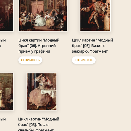
ный
Цикл картин "Модный
Цикл картин "Модный
о
брак" [06]. Утренний
брак" [05]. Визит к
прием у графини
знахарю. Фрагмент
СТОИМОСТЬ
СТОИМОСТЬ
ный
Цикл картин "Модный
брак" [03]. После
свадьбы. Фрагмент