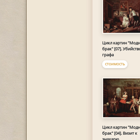
Цикл картин "Мод
брак" [07]. Убийств
графа
СТОИМОСТЬ
Цикл картин "Мод
брак" [04]. Визит к
знахарю