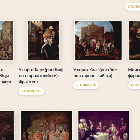
СТОИМ
 в
У ворот Кале (ростбиф
У ворот Кале (ростбиф
Моисе
ейцы
по-староанглийски).
по-староанглийски)
фара
андию
Фрагмент
СТОИМОСТЬ
СТОИ
СТОИМОСТЬ