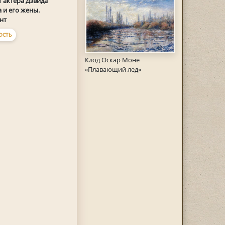
 актера Дэвида
 и его жены.
нт
ОСТЬ
Клод Оскар Моне
«Плавающий лед»