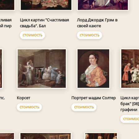
тливая
Цикл картин "Счастливая
Лорд Джордж Грэм в
ый пир
свадьба". Бал
своей каюте
СТОИМОСТЬ
СТОИМОСТЬ
Цикл кар
пс.
Корсет
Портрет мадам Солтер
брак" [08
СТОИМОСТЬ
СТОИМОСТЬ
графини
СТОИМОС