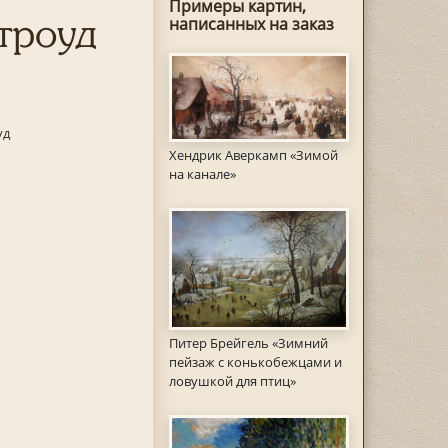
Примеры картин,
троуд
написанных на заказ
уд
Хендрик Аверкамп «Зимой
на канале»
Питер Брейгель «Зимний
пейзаж с конькобежцами и
ловушкой для птиц»