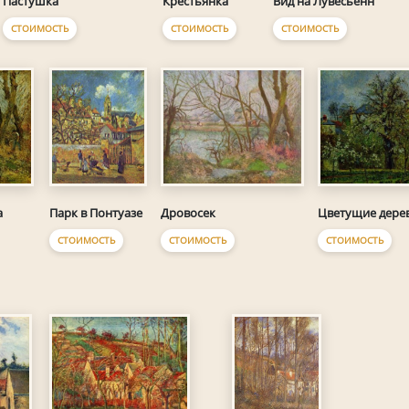
Пастушка
Крестьянка
Вид на Лувесьенн
СТОИМОСТЬ
СТОИМОСТЬ
СТОИМОСТЬ
Парк в Понтуазе
Дровосек
Цветущие дерев
а
СТОИМОСТЬ
СТОИМОСТЬ
СТОИМОСТЬ