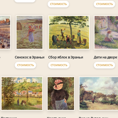
СТОИМОСТЬ
СТОИМОСТЬ
р
Сбор яблок в Эраньи
Дети на дворе
Сенокос в Эраньи
СТОИМОСТЬ
СТОИМОСТЬ
СТОИМОСТЬ