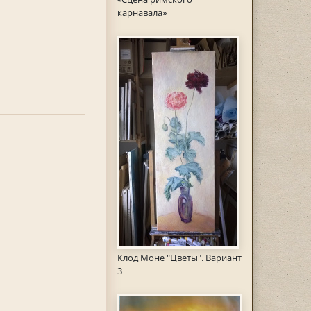
карнавала»
Клод Моне "Цветы". Вариант
3