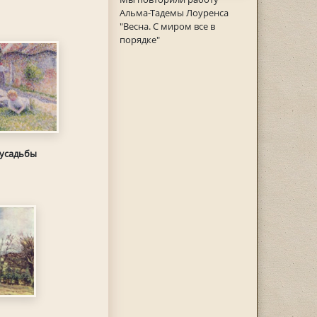
Альма-Тадемы Лоуренса
"Весна. С миром все в
порядке"
 усадьбы