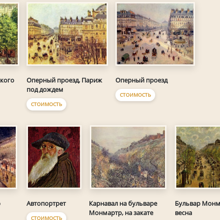
кого
Оперный проезд, Париж
Оперный проезд
под дождем
СТОИМОСТЬ
СТОИМОСТЬ
Автопортрет
р
Карнавал на бульваре
Бульвар Монм
Монмартр, на закате
весна
СТОИМОСТЬ