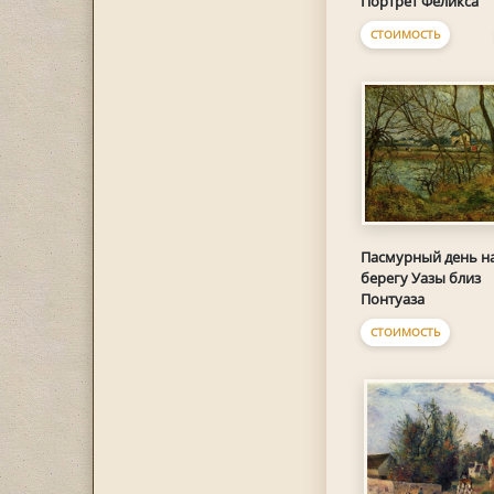
Портрет Феликса
СТОИМОСТЬ
Пасмурный день н
берегу Уазы близ
Понтуаза
СТОИМОСТЬ