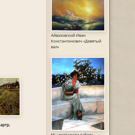
Айвазовский Иван
Константинович «Девятый
вал»
артр,
Мы повторили работу