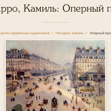
рро, Камиль: Оперный 
картин зарубежных художников
Писсарро, Камиль
Оперный про