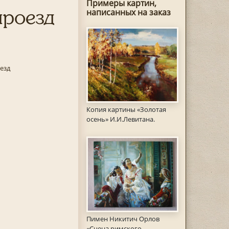
Примеры картин,
проезд
написанных на заказ
езд
Копия картины «Золотая
осень» И.И.Левитана.
Пимен Никитич Орлов
«Сцена римского