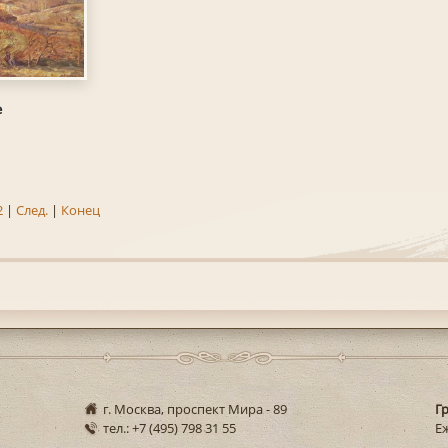
е
2
|
След.
|
Конец
г. Москва, проспект Мира - 89
Г
тел.: +7 (495) 798 31 55
Еж