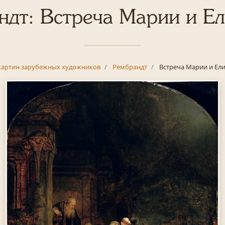
ндт: Встреча Марии и Ел
картин зарубежных художников
Рембрандт
Встреча Марии и Ел