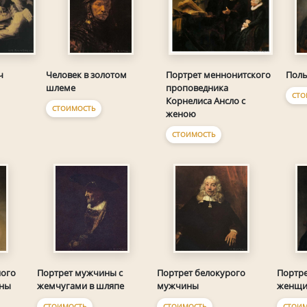
ч
Человек в золотом
Портрет меннонитского
Поль
шлеме
проповедника
СТО
Корнелиса Ансло с
СТОИМОСТЬ
женою
СТОИМОСТЬ
ного
Портрет мужчины с
Портрет белокурого
Портре
ины
жемчугами в шляпе
мужчины
женщи
СТОИМОСТЬ
СТОИМОСТЬ
СТОИМ