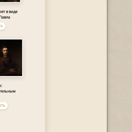
ет в виде
Павла
ТЬ
с
тельным
СТЬ