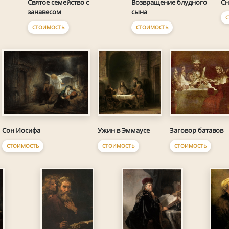
Святое семейство с
Возвращение блудного
Сн
занавесом
сына
С
СТОИМОСТЬ
СТОИМОСТЬ
Сон Иосифа
Ужин в Эммаусе
Заговор батавов
СТОИМОСТЬ
СТОИМОСТЬ
СТОИМОСТЬ