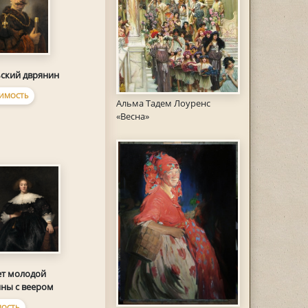
ский дврянин
ИМОСТЬ
Альма Тадем Лоуренс
«Весна»
т молодой
ны с веером
ОСТЬ