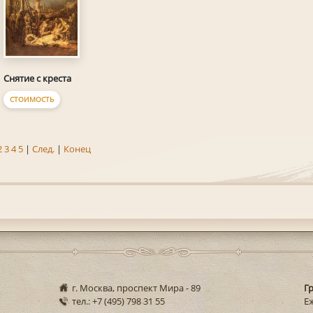
Снятие с креста
СТОИМОСТЬ
2
3
4
5
|
След.
|
Конец
г. Москва, проспект Мира - 89
Г
тел.: +7 (495) 798 31 55
Еж