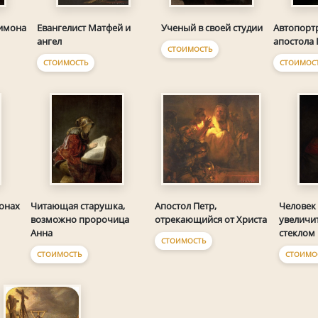
Симона
Евангелист Матфей и
Ученый в своей студии
Автопортр
ангел
апостола 
СТОИМОСТЬ
СТОИМОСТЬ
СТОИМОС
онах
Читающая старушка,
Апостол Петр,
Человек 
возможно пророчица
отрекающийся от Христа
увеличи
Анна
стеклом
СТОИМОСТЬ
СТОИМОСТЬ
СТОИМО