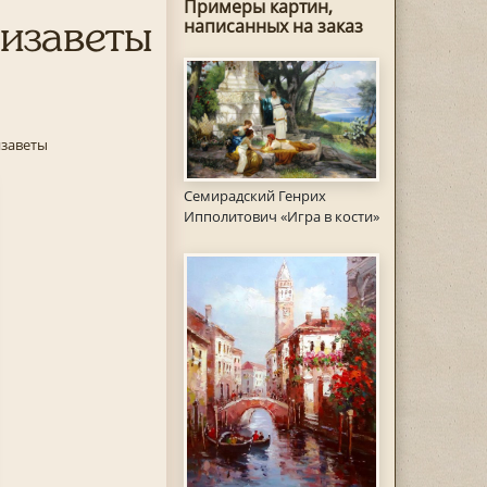
Примеры картин,
изаветы
написанных на заказ
изаветы
Семирадский Генрих
Ипполитович «Игра в кости»