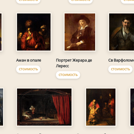
Аман в опале
Св Варфолом
Портрет Жерара де
м
Лересс
СТОИМОСТЬ
СТОИМОСТЬ
СТОИМОСТЬ