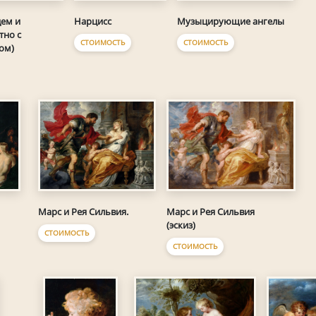
ем и
Нарцисс
Музыцирующие ангелы
тно с
СТОИМОСТЬ
СТОИМОСТЬ
ом)
Марс и Рея Сильвия.
Марс и Рея Сильвия
(эскиз)
СТОИМОСТЬ
СТОИМОСТЬ