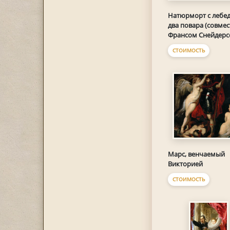
Натюрморт с лебед
два повара (совмес
Франсом Снейдерс
СТОИМОСТЬ
Марс, венчаемый
Викторией
СТОИМОСТЬ