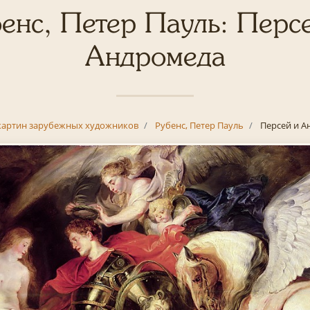
енс, Петер Пауль: Перс
Андромеда
картин зарубежных художников
Рубенс, Петер Пауль
Персей и А