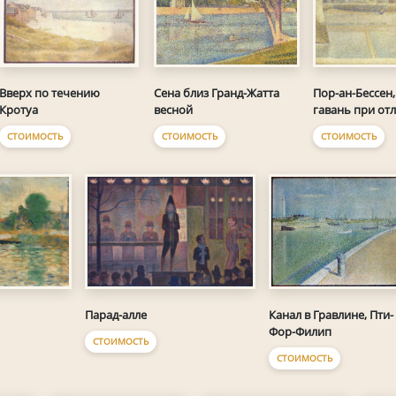
Сена близ Гранд-Жатта
Вверх по течению
Пор-ан-Бессен
весной
Кротуа
гавань при от
СТОИМОСТЬ
СТОИМОСТЬ
СТОИМОСТЬ
Парад-алле
Канал в Гравлине, Пти-
Фор-Филип
СТОИМОСТЬ
СТОИМОСТЬ