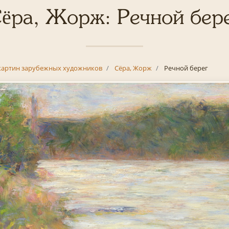
ёра, Жорж: Речной бер
картин зарубежных художников
Сёра, Жорж
Речной берег