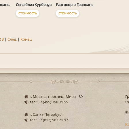
нкане,
Разговор о Гранкане
Сена близ Курбевуа
СТОИМОСТЬ
СТОИМОСТЬ
2
3
|
След.
|
Конец
г. Москва, проспект Мира - 89
Г
тел.: +7 (495) 798 31 55
Еж
©
г. Санкт-Петербург
тел.: +7 (812) 983 71 97
К