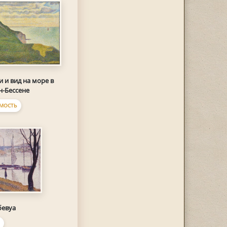
 и вид на море в
н-Бессене
МОСТЬ
бевуа