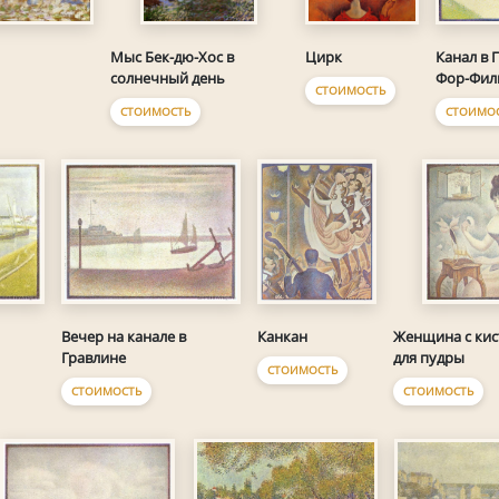
Цирк
Канал в 
Мыс Бек-дю-Хoc в
Фор-Фил
солнечный день
СТОИМОСТЬ
СТОИМО
СТОИМОСТЬ
Вечер на канале в
Канкан
Женщина с ки
Гравлине
для пудры
СТОИМОСТЬ
СТОИМОСТЬ
СТОИМОСТЬ