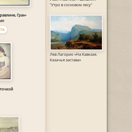
"Утро в сосновом лесу"
Гравлине, Гран-
ип
СТЬ
Лев Лагорио «На Кавказе.
Казачья застава»
сточкой