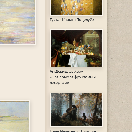
Густав Климт «Поцелуй»
Ян Девидс де Хеем
«Натюрморт фруктами и
десертом»
Иван Иванович Шишкин