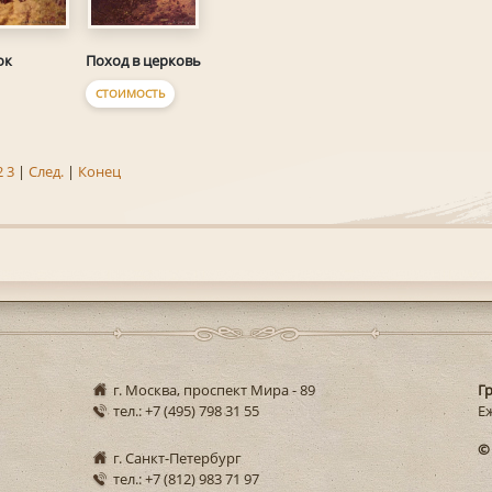
ок
Поход в церковь
СТОИМОСТЬ
2
3
|
След.
|
Конец
г. Москва, проспект Мира - 89
Г
тел.: +7 (495) 798 31 55
Еж
©
г. Санкт-Петербург
тел.: +7 (812) 983 71 97