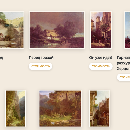
ед
Перед грозой
Он уже идет!
Горная
(экскур
СТОИМОСТЬ
СТОИМОСТЬ
Херцог
СТОИМ