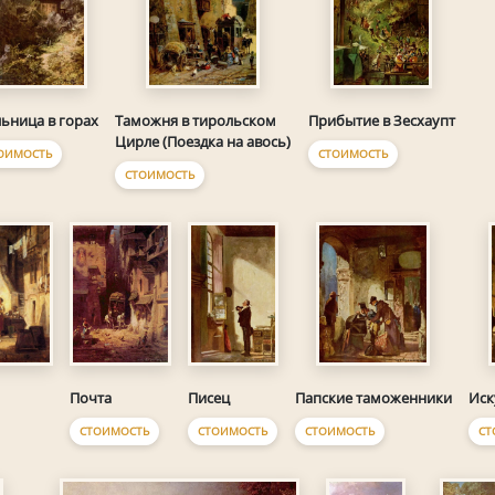
ьница в горах
Таможня в тирольском
Прибытие в Зесхаупт
Цирле (Поездка на авось)
ОИМОСТЬ
СТОИМОСТЬ
СТОИМОСТЬ
Писец
Почта
Папские таможенники
Иск
СТОИМОСТЬ
СТОИМОСТЬ
СТОИМОСТЬ
СТ