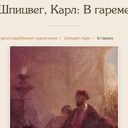
Шпицвег, Карл: В гарем
картин зарубежных художников
Шпицвег, Карл
В гареме