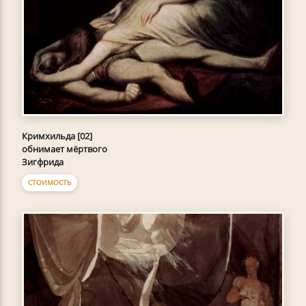
Кримхильда [02]
обнимает мёртвого
Зигфрида
СТОИМОСТЬ