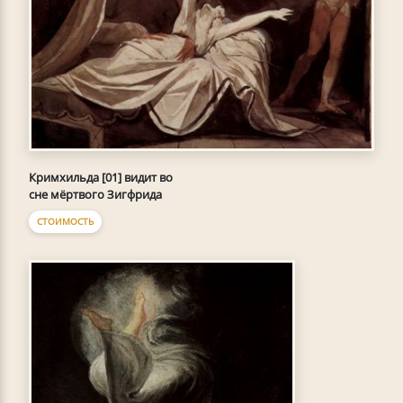
Кримхильда [01] видит во
сне мёртвого Зигфрида
СТОИМОСТЬ