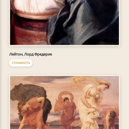
Лейтон, Лорд Фредерик
СТОИМОСТЬ