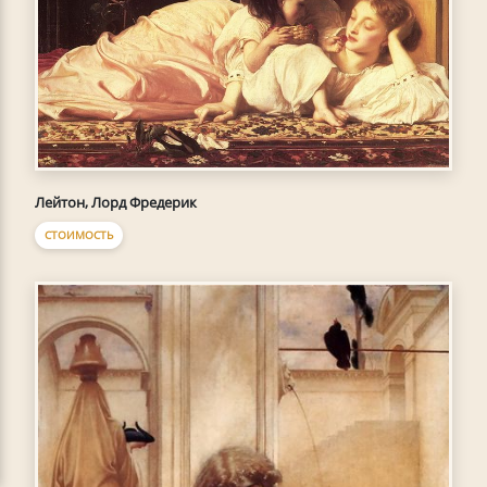
Лейтон, Лорд Фредерик
СТОИМОСТЬ