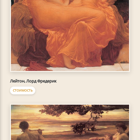
Лейтон, Лорд Фредерик
СТОИМОСТЬ