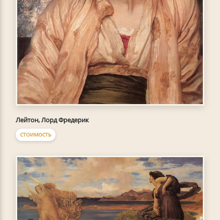
Лейтон, Лорд Фредерик
СТОИМОСТЬ