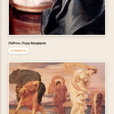
Лейтон, Лорд Фредерик
СТОИМОСТЬ