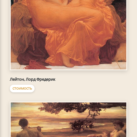
Лейтон, Лорд Фредерик
СТОИМОСТЬ