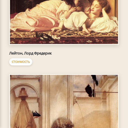
Лейтон, Лорд Фредерик
СТОИМОСТЬ