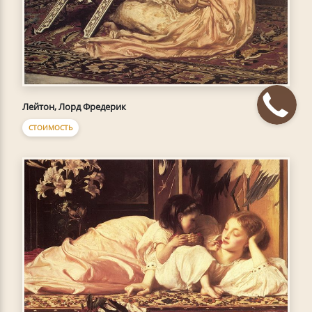
Лейтон, Лорд Фредерик
СТОИМОСТЬ