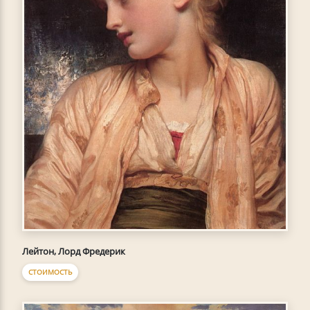
Лейтон, Лорд Фредерик
СТОИМОСТЬ