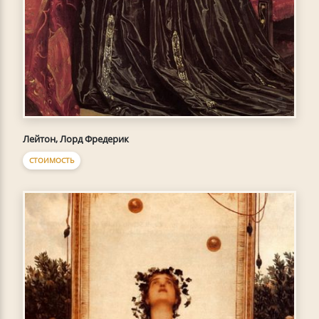
Лейтон, Лорд Фредерик
СТОИМОСТЬ