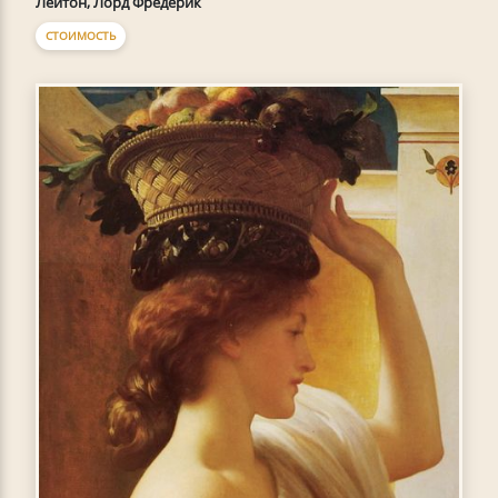
Лейтон, Лорд Фредерик
СТОИМОСТЬ