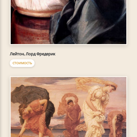
Лейтон, Лорд Фредерик
СТОИМОСТЬ