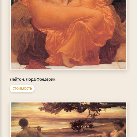
Лейтон, Лорд Фредерик
СТОИМОСТЬ