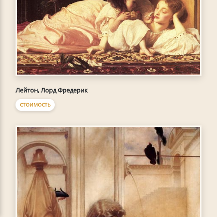
Лейтон, Лорд Фредерик
СТОИМОСТЬ